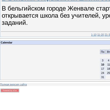
В бельгийском городе Женвале старт
открывается школа без учителей, у
заданий.
1-10
11-20
21-
Calendar
Пн
Вт
3
4
10
11
17
18
24
25
31
Полная версия сайта